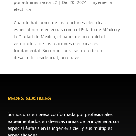
por
administracionc2
|
Dic 20, 2024
|
Ingeniería
eléctrica
Cuando hablamos de instalaciones eléctricas,
especialmente en zonas como el Estado de México y
la Ciudad de México, el papel de una unidad
verificadora de instalaciones eléctricas es
fundamental. Sin importar si se trata de un
desarrollo residencial, una nave...
REDES SOCIALES
Somos una empresa conformada por profesionales
experimentados en diversas ramas de la ingeniería, con
especial énfasis en la ingeniería civil y sus múltiples
especialidades.