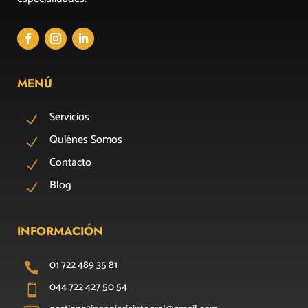
MENÚ
Servicios
N
Quiénes Somos
N
Contacto
N
Blog
N
INFORMACIÓN
01 722 489 35 81

044 722 427 50 54
