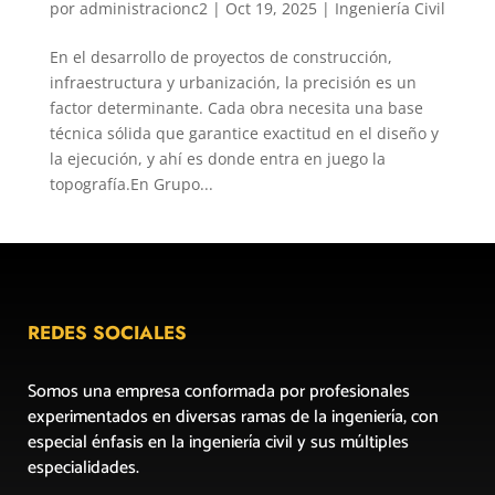
por
administracionc2
|
Oct 19, 2025
|
Ingeniería Civil
En el desarrollo de proyectos de construcción,
infraestructura y urbanización, la precisión es un
factor determinante. Cada obra necesita una base
técnica sólida que garantice exactitud en el diseño y
la ejecución, y ahí es donde entra en juego la
topografía.En Grupo...
REDES SOCIALES
Somos una empresa conformada por profesionales
experimentados en diversas ramas de la ingeniería, con
especial énfasis en la ingeniería civil y sus múltiples
especialidades.