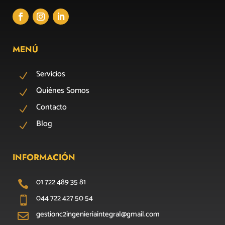
MENÚ
Servicios
N
Quiénes Somos
N
Contacto
N
Blog
N
INFORMACIÓN
01 722 489 35 81

044 722 427 50 54

gestionc2ingenieriaintegral@gmail.com
