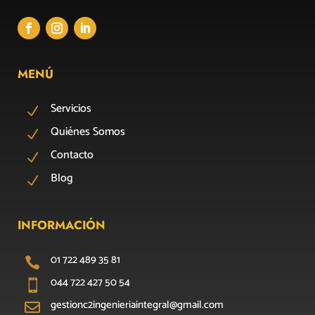
MENÚ
Servicios
N
Quiénes Somos
N
Contacto
N
Blog
N
INFORMACIÓN
01 722 489 35 81

044 722 427 50 54

gestionc2ingenieriaintegral@gmail.com
