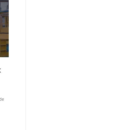
x
 de