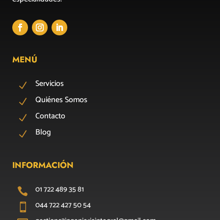
MENÚ
Servicios
N
Quiénes Somos
N
Contacto
N
Blog
N
INFORMACIÓN
01 722 489 35 81

044 722 427 50 54
