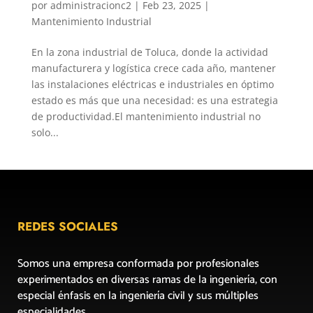
por
administracionc2
|
Feb 23, 2025
|
Mantenimiento Industrial
En la zona industrial de Toluca, donde la actividad
manufacturera y logística crece cada año, mantener
las instalaciones eléctricas e industriales en óptimo
estado es más que una necesidad: es una estrategia
de productividad.El mantenimiento industrial no
solo...
REDES SOCIALES
Somos una empresa conformada por profesionales
experimentados en diversas ramas de la ingeniería, con
especial énfasis en la ingeniería civil y sus múltiples
especialidades.