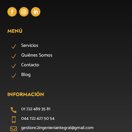
MENÚ
Servicios
N
Quiénes Somos
N
Contacto
N
Blog
N
INFORMACIÓN
01 722 489 35 81

044 722 427 50 54

gestionc2ingenieriaintegral@gmail.com
