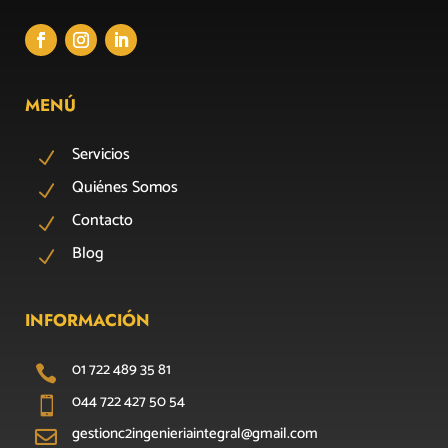
MENÚ
Servicios
N
Quiénes Somos
N
Contacto
N
Blog
N
INFORMACIÓN
01 722 489 35 81

044 722 427 50 54

gestionc2ingenieriaintegral@gmail.com
